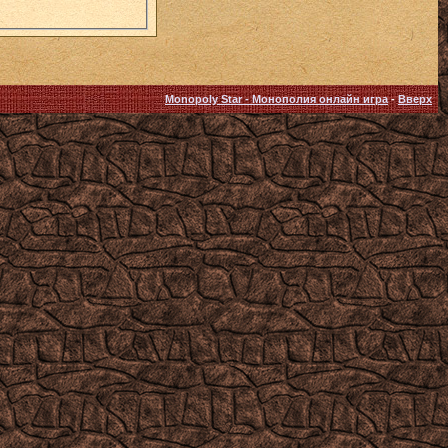
Monopoly Star - Монополия онлайн игра
-
Вверх