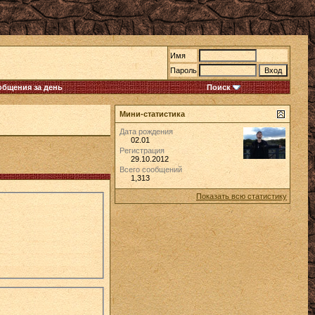
Имя
Пароль
общения за день
Поиск
Мини-статистика
Дата рождения
02.01
Регистрация
29.10.2012
Всего сообщений
1,313
Показать всю статистику