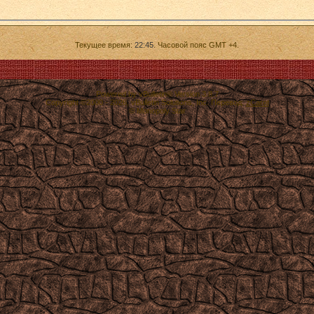
Текущее время:
22:45
. Часовой пояс GMT +4.
Powered by vBulletin® Version 3.8.7
Copyright ©2000 - 2026, vBulletin Solutions, Inc. Перевод:
zCarot
© Monopoly Star