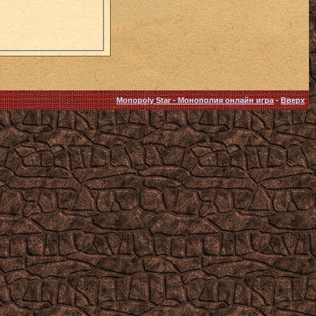
Monopoly Star - Монополия онлайн игра
-
Вверх