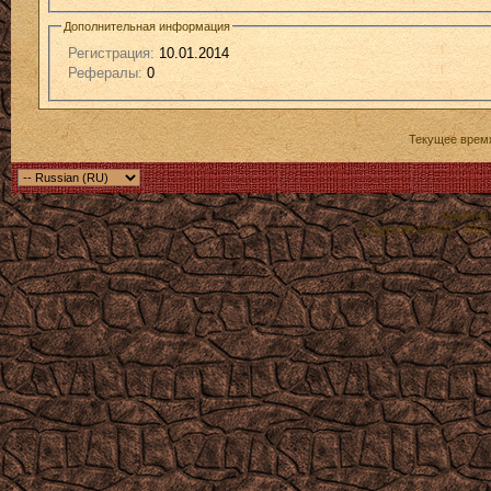
Дополнительная информация
Регистрация:
10.01.2014
Рефералы:
0
Текущее врем
Powered b
Copyright ©2000 - 2026,