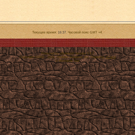
Текущее время:
16:37
. Часовой пояс GMT +4.
Powered by vBulletin® Version 3.8.7
Copyright ©2000 - 2026, vBulletin Solutions, Inc. Перевод:
zCarot
© Monopoly Star