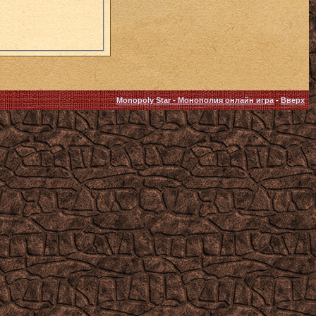
Monopoly Star - Монополия онлайн игра
-
Вверх