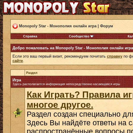
Monopoly Star - Монополия онлайн игра | Форум
Справка
Сообщество
Ка
Добро пожаловать на Monopoly Star - Монополия онлайн игра
Если это ваш первый визит, рекомендуем почитать
справку
по фо
сайте
.
Раздел
Игра
Здесь располагается информация непосредственно касающаяся игры
Как Играть? Правила и
многое другое.
Раздел создан специально дл
Здесь Вы найдёте ответы на 
распространённые вопросы по