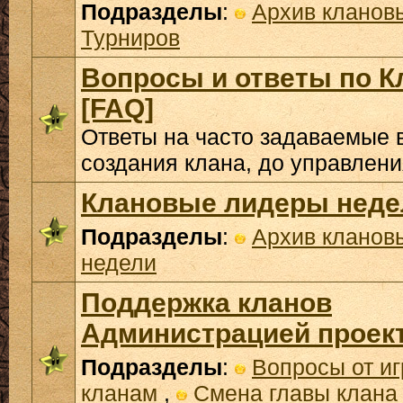
Подразделы
:
Архив кланов
Турниров
Вопросы и ответы по К
[FAQ]
Ответы на часто задаваемые 
создания клана, до управлени
Клановые лидеры неде
Подразделы
:
Архив кланов
недели
Поддержка кланов
Администрацией проек
Подразделы
:
Вопросы от иг
кланам
,
Смена главы клана