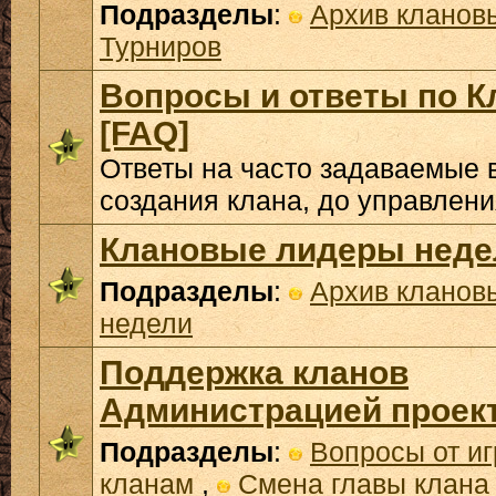
Подразделы
:
Архив кланов
Турниров
Вопросы и ответы по К
[FAQ]
Ответы на часто задаваемые 
создания клана, до управлени
Клановые лидеры неде
Подразделы
:
Архив кланов
недели
Поддержка кланов
Администрацией проек
Подразделы
:
Вопросы от иг
кланам
,
Смена главы клана