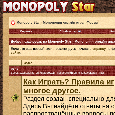
Monopoly Star - Монополия онлайн игра | Форум
Справка
Сообщество
Ка
Добро пожаловать на Monopoly Star - Монополия онлайн игра
Если это ваш первый визит, рекомендуем почитать
справку
по фо
сайте
.
Раздел
Игра
Здесь располагается информация непосредственно касающаяся игры
Как Играть? Правила и
многое другое.
Раздел создан специально дл
Здесь Вы найдёте ответы на 
распространённые вопросы по