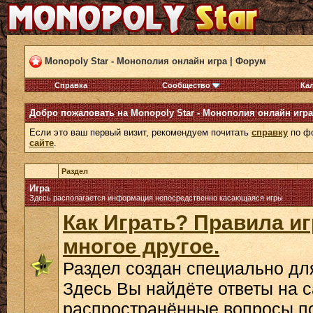
Monopoly Star - Монополия онлайн игра | Форум
Справка
Сообщество
Ка
Добро пожаловать на Monopoly Star - Монополия онлайн игра
Если это ваш первый визит, рекомендуем почитать
справку
по фо
сайте
.
Раздел
Игра
Здесь располагается информация непосредственно касающаяся игры
Как Играть? Правила и
многое другое.
Раздел создан специально дл
Здесь Вы найдёте ответы на 
распространённые вопросы по