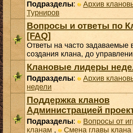
Подразделы
:
Архив кланов
Турниров
Вопросы и ответы по К
[FAQ]
Ответы на часто задаваемые 
создания клана, до управлени
Клановые лидеры неде
Подразделы
:
Архив кланов
недели
Поддержка кланов
Администрацией проек
Подразделы
:
Вопросы от иг
кланам
,
Смена главы клана