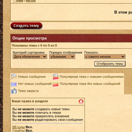
Тема
/
Автор
В этом р
Опции просмотра
Показаны темы с 0 по 0 из 0
Критерий сортировки
Порядок отображения
Показать
Новые сообщения
Популярная тема с новыми сообщениями
Нет новых сообщений
Популярная тема без новых сообщений
Тема закрыта
Ваши права в разделе
Вы
не можете
создавать новые темы
Вы
не можете
отвечать в темах
Вы
не можете
прикреплять вложения
Вы
не можете
редактировать свои сообщения
BB коды
Вкл.
Смайлы
Вкл.