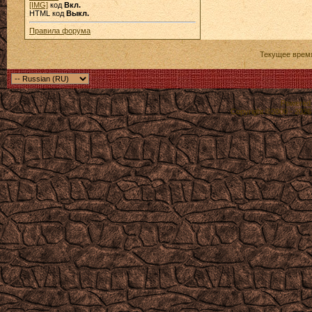
[IMG]
код
Вкл.
HTML код
Выкл.
Правила форума
Текущее врем
Powered b
Copyright ©2000 - 2026,