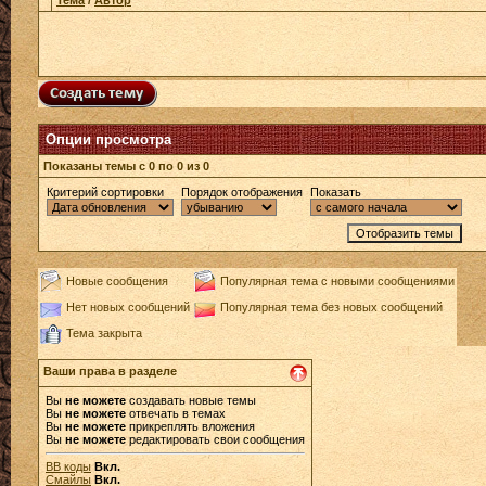
Тема
/
Автор
Опции просмотра
Показаны темы с 0 по 0 из 0
Критерий сортировки
Порядок отображения
Показать
Новые сообщения
Популярная тема с новыми сообщениями
Нет новых сообщений
Популярная тема без новых сообщений
Тема закрыта
Ваши права в разделе
Вы
не можете
создавать новые темы
Вы
не можете
отвечать в темах
Вы
не можете
прикреплять вложения
Вы
не можете
редактировать свои сообщения
BB коды
Вкл.
Смайлы
Вкл.