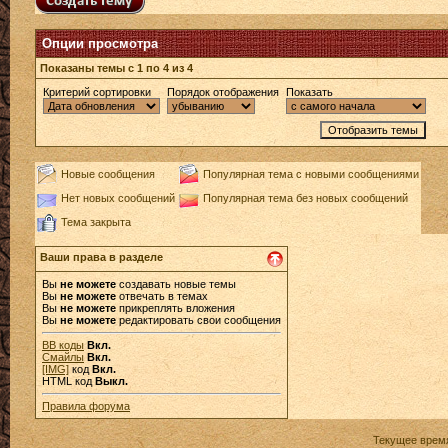
Опции просмотра
Показаны темы с 1 по 4 из 4
Критерий сортировки
Порядок отображения
Показать
Новые сообщения
Популярная тема с новыми сообщениями
Нет новых сообщений
Популярная тема без новых сообщений
Тема закрыта
Ваши права в разделе
Вы
не можете
создавать новые темы
Вы
не можете
отвечать в темах
Вы
не можете
прикреплять вложения
Вы
не можете
редактировать свои сообщения
BB коды
Вкл.
Смайлы
Вкл.
[IMG]
код
Вкл.
HTML код
Выкл.
Правила форума
Текущее врем