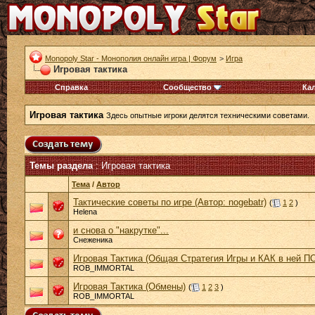
Monopoly Star - Монополия онлайн игра | Форум
>
Игра
Игровая тактика
Справка
Сообщество
Ка
Игровая тактика
Здесь опытные игроки делятся техническими советами.
Темы раздела
: Игровая тактика
Тема
/
Автор
Тактические советы по игре (Автор: nogebatr)
(
1
2
)
Helena
и снова о "накрутке"...
Снеженика
Игровая Тактика (Общая Стратегия Игры и КАК в ней
ROB_IMMORTAL
Игровая Тактика (Обмены)
(
1
2
3
)
ROB_IMMORTAL