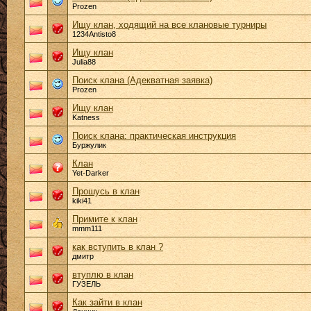
Prozen
Ищу клан, ходящий на все клановые турниры
1234Antisto8
Ищу клан
Julia88
Поиск клана (Адекватная заявка)
Prozen
Ищу клан
Katness
Поиск клана: практическая инструкция
Буржулик
Клан
Yet-Darker
Прошусь в клан
kiki41
Примите к клан
mmm111
как вступить в клан ?
дмитр
втуплю в клан
ГУЗЕЛЬ
Как зайти в клан