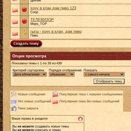
Денчик
хочу в клан дам пиво 123
Coop
ТЕЛЕВИЗОР
Mops_TOP
гыгы - хочу в клан, дам пиво
Пиво
Опции просмотра
Показаны темы с 1 по 20 из 439
Критерий сортировки
Порядок отображения
Показать
Новые сообщения
Популярная тема с новыми сообщениями
Нет новых сообщений
Популярная тема без новых сообщений
Тема закрыта
Ваши права в разделе
Вы
не можете
создавать новые темы
Вы
не можете
отвечать в темах