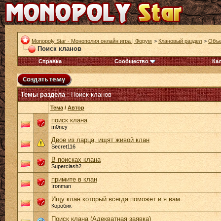
Monopoly Star - Монополия онлайн игра | Форум
>
Клановый раздел
>
Объе
Поиск кланов
Справка
Сообщество
Ка
Темы раздела
: Поиск кланов
Тема
/
Автор
поиск клана
m0ney
Двое из ларца, ищят живой клан
Secret116
В поисках клана
Superclash2
примите в клан
Ironman
Ищу клан который всегда поможет и я вам
Коробик
Поиск клана (Адекватная заявка)