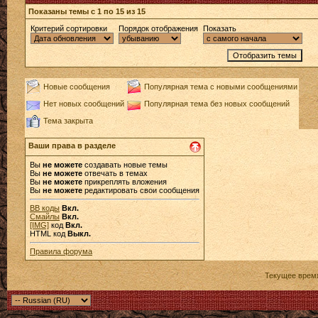
Показаны темы с 1 по 15 из 15
Критерий сортировки
Порядок отображения
Показать
Новые сообщения
Популярная тема с новыми сообщениями
Нет новых сообщений
Популярная тема без новых сообщений
Тема закрыта
Ваши права в разделе
Вы
не можете
создавать новые темы
Вы
не можете
отвечать в темах
Вы
не можете
прикреплять вложения
Вы
не можете
редактировать свои сообщения
BB коды
Вкл.
Смайлы
Вкл.
[IMG]
код
Вкл.
HTML код
Выкл.
Правила форума
Текущее врем