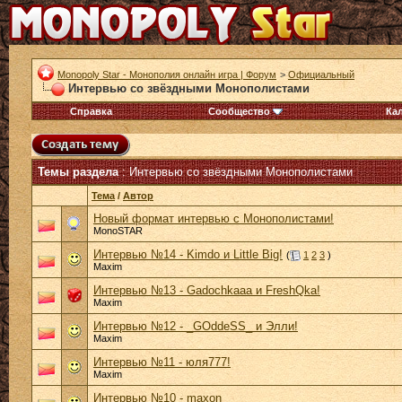
Monopoly Star - Монополия онлайн игра | Форум
>
Официальный
Интервью со звёздными Монополистами
Справка
Сообщество
Ка
Темы раздела
: Интервью со звёздными Монополистами
Тема
/
Автор
Новый формат интервью с Монополистами!
MonoSTAR
Интервью №14 - Kimdo и Little Big!
(
1
2
3
)
Maxim
Интервью №13 - Gadochkaaa и FreshQka!
Maxim
Интервью №12 - _GOddeSS_ и Элли!
Maxim
Интервью №11 - юля777!
Maxim
Интервью №10 - maxon