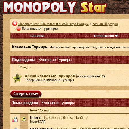
Monopoly Star - Монополия онлайн игра | Форум
>
Клановый раздел
Клановые Турниры
Справка
Сообщество
Клановые Турниры
Информация о прошедших, текущих и предстоящих к
Подразделы
: Клановые Турниры
Раздел
Архив клановых Турниров
(просматривают: 2)
Завершённые клановые Турниры
Темы раздела
: Клановые Турниры
Тема
/
Автор
Важно:
Турнирная Доска Почёта!
MonoSTAR