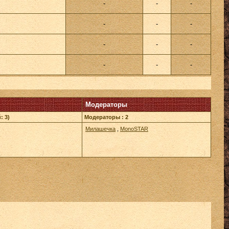
-
-
-
-
-
-
-
-
-
-
-
-
Модераторы
: 3)
Модераторы : 2
Милашечка
,
MonoSTAR