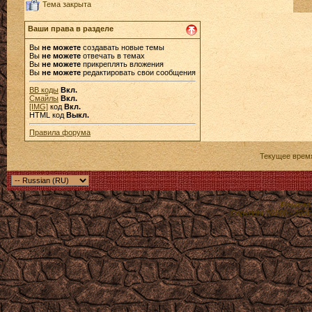
Тема закрыта
Ваши права в разделе
Вы
не можете
создавать новые темы
Вы
не можете
отвечать в темах
Вы
не можете
прикреплять вложения
Вы
не можете
редактировать свои сообщения
BB коды
Вкл.
Смайлы
Вкл.
[IMG]
код
Вкл.
HTML код
Выкл.
Правила форума
Текущее врем
Powered b
Copyright ©2000 - 2026,