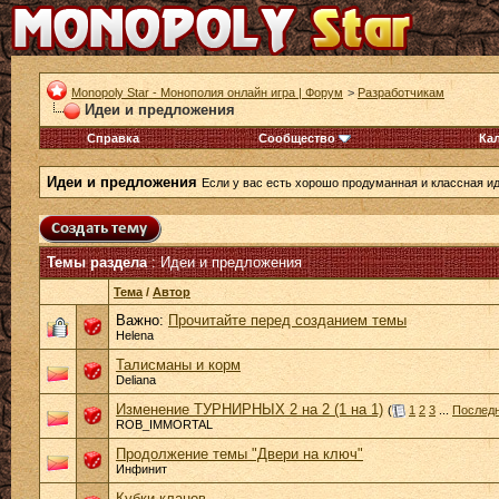
Monopoly Star - Монополия онлайн игра | Форум
>
Разработчикам
Идеи и предложения
Справка
Сообщество
Ка
Идеи и предложения
Если у вас есть хорошо продуманная и классная ид
Темы раздела
: Идеи и предложения
Тема
/
Автор
Важно:
Прочитайте перед созданием темы
Helena
Талисманы и корм
Deliana
Изменение ТУРНИРНЫХ 2 на 2 (1 на 1)
(
1
2
3
...
Последн
ROB_IMMORTAL
Продолжение темы "Двери на ключ"
Инфинит
Кубки кланов