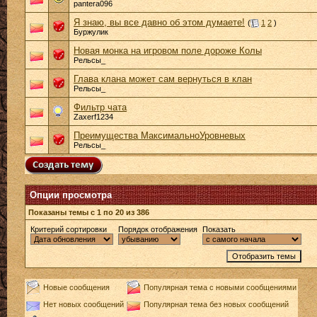
pantera096
Я знаю, вы все давно об этом думаете!
(
1
2
)
Буржулик
Новая монка на игровом поле дороже Колы
Рельсы_
Глава клана может сам вернуться в клан
Рельсы_
Фильтр чата
Zaxerf1234
Преимущества МаксимальноУровневых
Рельсы_
Опции просмотра
Показаны темы с 1 по 20 из 386
Критерий сортировки
Порядок отображения
Показать
Новые сообщения
Популярная тема с новыми сообщениями
Нет новых сообщений
Популярная тема без новых сообщений