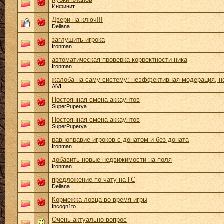
Инфинит
Двери на ключ!!!
Deliana
заглушить игрока
Ironman
автоматическая проверка корректности ника
Ironman
жалоба на саму систему: неэффективная модерация, н
AlVI
Постоянная смена аккаунтов
SuperPuperya
Постоянная смена аккаунтов
SuperPuperya
равноправие игроков с донатом и без доната
Ironman
добавить новые недвижимости на поля
Ironman
предложение по чату на ГС
Deliana
Кормежка ловца во время игры
Incogn1to
Очень актуально вопрос