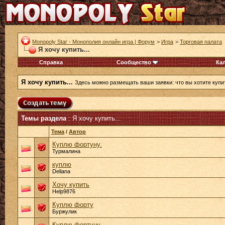
Monopoly Star - Монополия онлайн игра | Форум
>
Игра
>
Торговая палата
Я хочу купить...
Справка
Сообщество
Ка
Я хочу купить...
Здесь можно размещать ваши заявки: что вы хотите купит
Темы раздела
: Я хочу купить...
Тема
/
Автор
Куплю фортуну.
Турмалина
куплю
Deliana
Хочу купить
Help9876
Куплю форту
Буржулик
Куплю фортуну