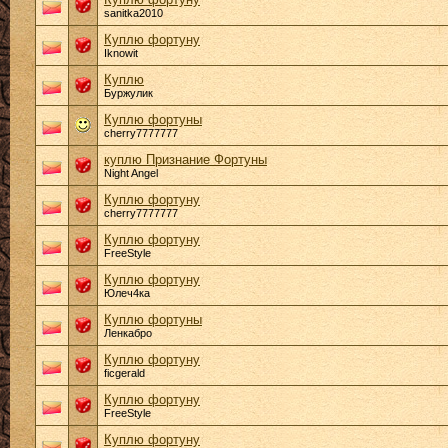
sanitka2010
Куплю фортуну
Iknowit
Куплю
Буржулик
Куплю фортуны
cherry7777777
куплю Признание Фортуны
Night Angel
Куплю фортуну
cherry7777777
Куплю фортуну
FreeStyle
Куплю фортуну
Юлеч4ка
Куплю фортуны
Ленкабро
Куплю фортуну
ficgerald
Куплю фортуну
FreeStyle
Куплю фортуну