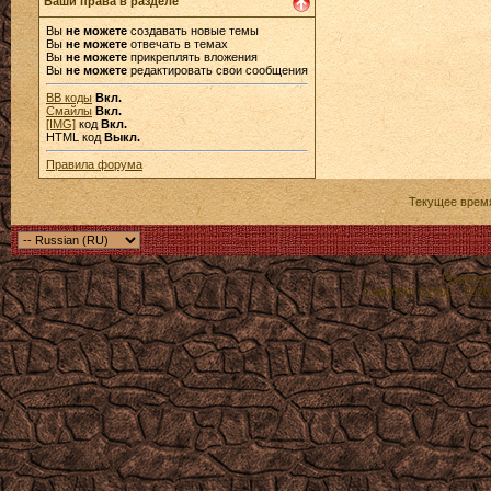
Ваши права в разделе
Вы
не можете
создавать новые темы
Вы
не можете
отвечать в темах
Вы
не можете
прикреплять вложения
Вы
не можете
редактировать свои сообщения
BB коды
Вкл.
Смайлы
Вкл.
[IMG]
код
Вкл.
HTML код
Выкл.
Правила форума
Текущее врем
Powered b
Copyright ©2000 - 2026,