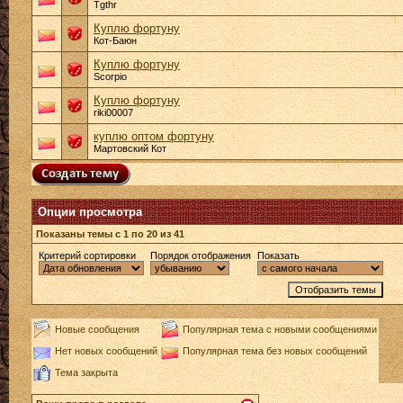
Tgthr
Куплю фортуну
Кот-Баюн
Куплю фортуну
Scorpio
Куплю фортуну
riki00007
куплю оптом фортуну
Мартовский Кот
Опции просмотра
Показаны темы с 1 по 20 из 41
Критерий сортировки
Порядок отображения
Показать
Новые сообщения
Популярная тема с новыми сообщениями
Нет новых сообщений
Популярная тема без новых сообщений
Тема закрыта