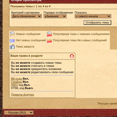
Показаны темы с 1 по 4 из 4
Критерий сортировки
Порядок отображения
Показать
Новые сообщения
Популярная тема с новыми сообщениями
Нет новых сообщений
Популярная тема без новых сообщений
Тема закрыта
Ваши права в разделе
Вы
не можете
создавать новые темы
Вы
не можете
отвечать в темах
Вы
не можете
прикреплять вложения
Вы
не можете
редактировать свои сообщения
BB коды
Вкл.
Смайлы
Вкл.
[IMG]
код
Вкл.
HTML код
Выкл.
Правила форума
Текущее врем