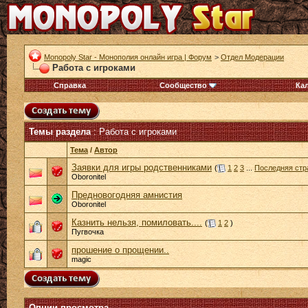
Monopoly Star - Монополия онлайн игра | Форум
>
Отдел Модерации
Работа с игроками
Справка
Сообщество
Ка
Темы раздела
: Работа с игроками
Тема
/
Автор
Заявки для игры родственниками
(
1
2
3
...
Последняя стр
Oboronitel
Предновогодняя амнистия
Oboronitel
Казнить нельзя, помиловать....
(
1
2
)
Пугвочка
прошение о прощении..
magic
Опции просмотра