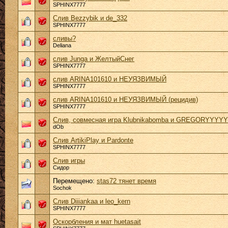
SPHINX7777
Слив Bezzybik и de_332
SPHINX7777
сливы?
Deliana
слив Junga и ЖелтыйСнег
SPHINX7777
слив ARINA101610 и НЕУЯЗВИМЫЙ
SPHINX7777
слив ARINA101610 и НЕУЯЗВИМЫЙ (рецидив)
SPHINX7777
Слив, совмесная игра Klubnikabomba и GREGORYYYYY
dОb
Слив ArtikiPlay и Pardonte
SPHINX7777
Слив игры
Сидор
Перемещено:
stas72 тянет время
Sochok
Слив Diiiankaa и leo_kern
SPHINX7777
Оскорбления и мат huetasait