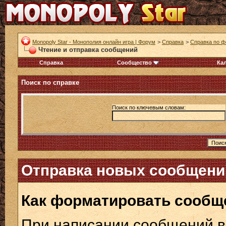
Monopoly Star - Монополия онлайн игра | Форум
>
Справка
>
Справка по 
Чтение и отправка сообщений
Справка
Сообщество
Ка
Поиск по справке
Поиск по ключевым словам:
Отправка новых сообщени
Как форматировать сообщ
При написании сообщений в