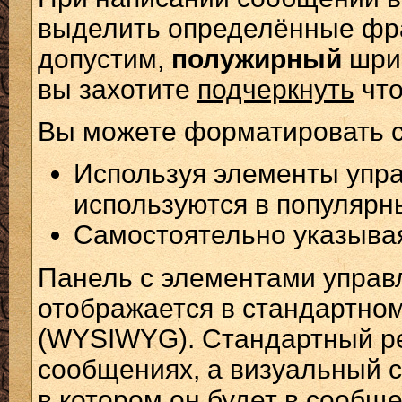
выделить определённые фра
допустим,
полужирный
шри
вы захотите
подчеркнуть
что
Вы можете форматировать с
Используя элементы упра
используются в популярн
Самостоятельно указыва
Панель с элементами упра
отображается в стандартно
(WYSIWYG). Стандартный ре
сообщениях, а визуальный с
в котором он будет в сообще