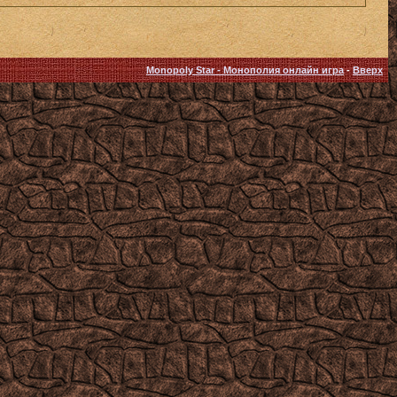
Monopoly Star - Монополия онлайн игра
-
Вверх