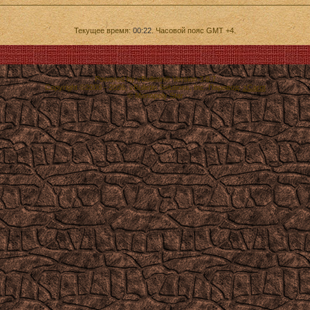
Текущее время:
00:22
. Часовой пояс GMT +4.
Powered by vBulletin® Version 3.8.7
Copyright ©2000 - 2026, vBulletin Solutions, Inc. Перевод:
zCarot
© Monopoly Star